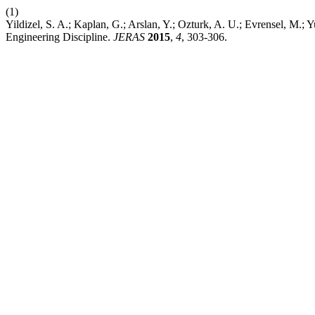
(1)
Yildizel, S. A.; Kaplan, G.; Arslan, Y.; Ozturk, A. U.; Evrensel, M.
Engineering Discipline.
JERAS
2015
,
4
, 303-306.